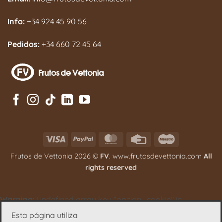
Info:
+34 924 45 90 56
Pedidos:
+34 660 72 45 64
Visa
PayPal
MasterCard
Credit
Maestro
Card
Frutos de Vettonia 2026 ©
FV
. www.frutosdevettonia.com
All
rights reserved
Warning
: Undefined array key "opcion_cookie" in
/srv/vhost/frutosdevettonia.com/home/html/wp-
Esta página utiliza