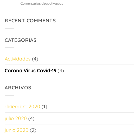
niños
en
Comentarios desactivados
nueces
ocupados
COVID
para
(2
19
el
Parte)
CORONA
RECENT COMMENTS
verano
VIRUS
5
actividades
CATEGORÍAS
de
verano
para
mantener
Actividades
(4)
a
los
Corona Virus Covid-19
(4)
niños
ocupados
ARCHIVOS
diciembre 2020
(1)
julio 2020
(4)
junio 2020
(2)