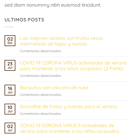
sed diam nonummy nibh euismod tincidunt.
ULTIMOS POSTS
Las mejores recetas con frutos secos
02
Dic
mermelada de higos y nueces
en
Comentarios desactivados
Las
mejores
COVID 19 CORONA VIRUS actividades de verano
23
recetas
Jul
para mantener a los niños ocupados (2 Parte)
con
en
Comentarios desactivados
frutos
COVID
secos
19
Barquitos con cáscara de nuez
mermelada
16
CORONA
de
Jul
en
Comentarios desactivados
VIRUS
higos
Barquitos
actividades
y
con
Smoothie de frutas y nueces para el verano
de
10
nueces
cáscara
Jul
verano
en
Comentarios desactivados
de
para
Smoothie
nuez
mantener
de
COVID 19 CORONA VIRUS 5 actividades de
02
a
frutas
Jul
verano para mantener a los niños ocupados
los
y