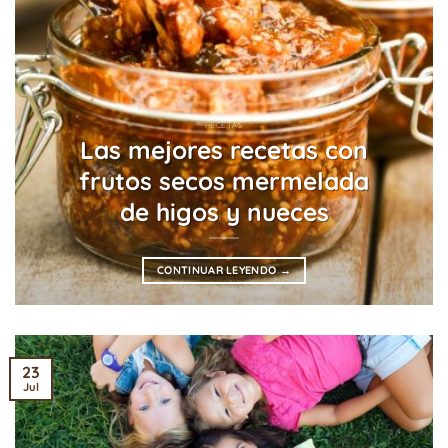
RECETAS
Las mejores recetas con
frutos secos mermelada
de higos y nueces
CONTINUAR LEYENDO
→
23
Jul