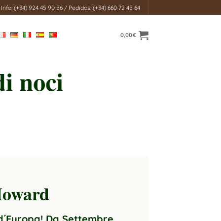
Info: (+34) 924 45 90 56 / Pedidos: (+34) 660 72 45 64
0,00
€
di noci
oward
d´Europa! Da Settembre