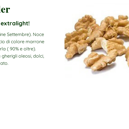
er
extralight!
fine Settembre). Noce
cio di colore marrone
rla ( 90% e oltre).
herigli oleosi, dolci,
lato.