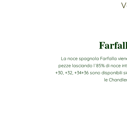
V
Farfal
La noce spagnola Farfalla viene
pezze lasciando l´85% di noce int
+30, +32, +34+36 sono disponibili 
le Chandler
ACQUISTARE