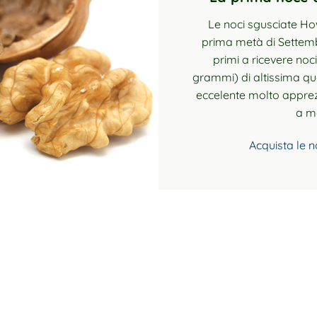
Le noci sgusciate Ho
prima metà di Settemb
primi a ricevere noci
grammi) di altissima qua
eccelente molto apprez
a m
Acquista le 