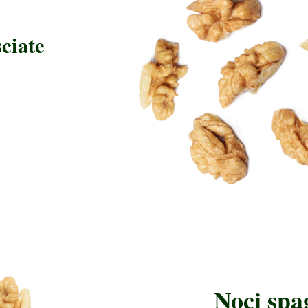
ciate
Noci spa