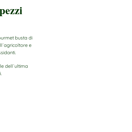
 pezzi
ourmet busta di
l´agricoltore e
sidanti.
e dell´ultima
.