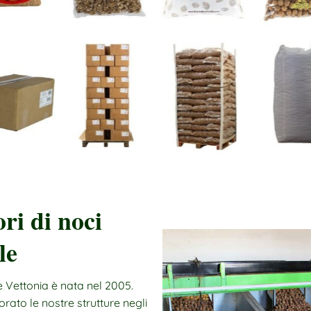
ri di noci
le
e Vettonia è nata nel 2005.
rato le nostre strutture negli