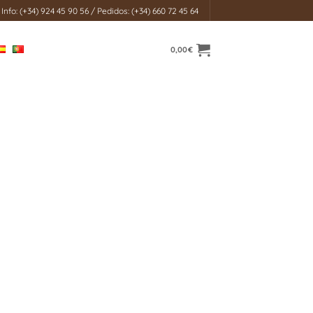
Info: (+34) 924 45 90 56 / Pedidos: (+34) 660 72 45 64
0,00
€