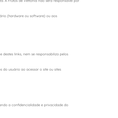
za. A Frutos de Vettonia não será responsável por
ário (hardware ou software) ou aos
e destes links, nem se responsabiliza pelos
do usuário ao acessar o site ou sites
tando a confidencialidade e privacidade do