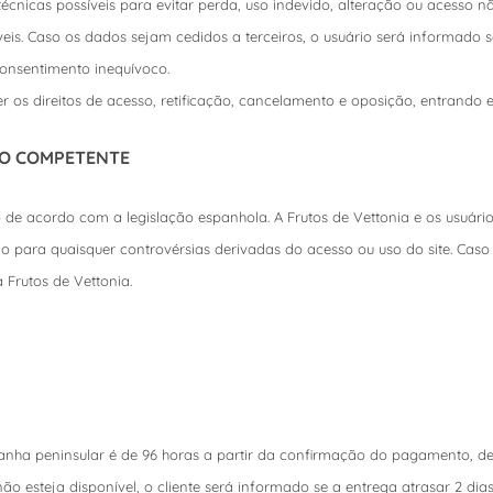
écnicas possíveis para evitar perda, uso indevido, alteração ou acesso n
eis. Caso os dados sejam cedidos a terceiros, o usuário será informado s
onsentimento inequívoco.
 os direitos de acesso, retificação, cancelamento e oposição, entrando
ÇÃO COMPETENTE
o de acordo com a legislação espanhola. A Frutos de Vettonia e os usuári
io para quaisquer controvérsias derivadas do acesso ou uso do site. Cas
 Frutos de Vettonia.
nha peninsular é de 96 horas a partir da confirmação do pagamento, des
ão esteja disponível, o cliente será informado se a entrega atrasar 2 d