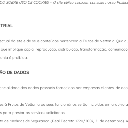
BRE USO DE COOKIES – O site utiliza cookies; consulte nossa Política
STRIAL
electual do site e de seus conteúdos pertencem à Frutos de Vettonia. Qualq
o que implique cópia, reprodução, distribuição, transformação, comunicaçã
onia é proibida.
ÇÃO DE DADOS
dencialidade dos dados pessoais fornecidos por empresas clientes, de aco
es à Frutos de Vettonia ou seus funcionários serão incluídos em arquivo
 para prestar os serviços solicitados.
 de Medidas de Segurança (Real Decreto 1720/2007, 21 de dezembro). A F