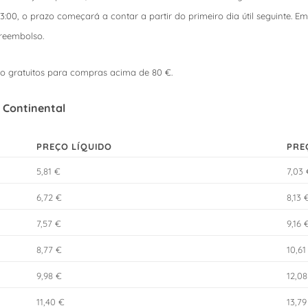
:00, o prazo começará a contar a partir do primeiro dia útil seguinte. Em
reembolso.
ão gratuitos para compras acima de 80 €.
 Continental
PREÇO LÍQUIDO
PRE
5,81 €
7,03
6,72 €
8,13 
7,57 €
9,16 
8,77 €
10,61
9,98 €
12,08
11,40 €
13,79