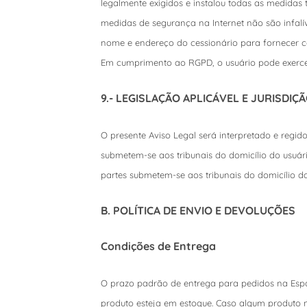
legalmente exigidos e instalou todas as medidas t
medidas de segurança na Internet não são infalív
nome e endereço do cessionário para fornecer c
Em cumprimento ao RGPD, o usuário pode exercer
9.- LEGISLAÇÃO APLICÁVEL E JURISDI
O presente Aviso Legal será interpretado e regid
submetem-se aos tribunais do domicílio do usuár
partes submetem-se aos tribunais do domicílio da
B. POLÍTICA DE ENVIO E DEVOLUÇÕES
Condições de Entrega
O prazo padrão de entrega para pedidos na Espa
produto esteja em estoque. Caso algum produto n