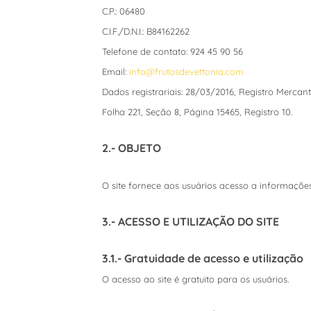
C.P.: 06480
C.I.F./D.N.I.: B84162262
Telefone de contato: 924 45 90 56
Email:
info@frutosdevettonia.com
Dados registrariais: 28/03/2016, Registro Mercant
Folha 221, Seção 8, Página 15465, Registro 10.
2.- OBJETO
O site fornece aos usuários acesso a informaçõe
3.- ACESSO E UTILIZAÇÃO DO SITE
3.1.- Gratuidade de acesso e utilização
O acesso ao site é gratuito para os usuários.