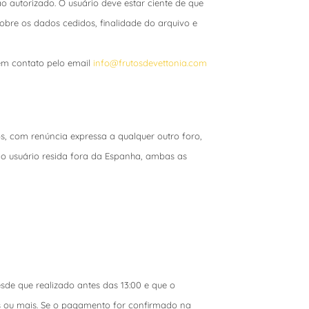
ão autorizado. O usuário deve estar ciente de que
obre os dados cedidos, finalidade do arquivo e
 em contato pelo email
info@frutosdevettonia.com
os, com renúncia expressa a qualquer outro foro,
o o usuário resida fora da Espanha, ambas as
de que realizado antes das 13:00 e que o
ias ou mais. Se o pagamento for confirmado na