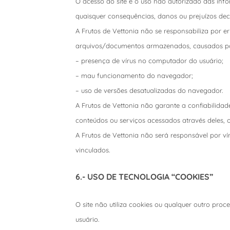
O acesso ao site e o uso não autorizado das info
quaisquer consequências, danos ou prejuízos dec
A Frutos de Vettonia não se responsabiliza por 
arquivos/documentos armazenados, causados po
– presença de vírus no computador do usuário;
– mau funcionamento do navegador;
– uso de versões desatualizadas do navegador.
A Frutos de Vettonia não garante a confiabilidade
conteúdos ou serviços acessados através deles, o
A Frutos de Vettonia não será responsável por v
vinculados.
6.- USO DE TECNOLOGIA “COOKIES”
O site não utiliza cookies ou qualquer outro pro
usuário.