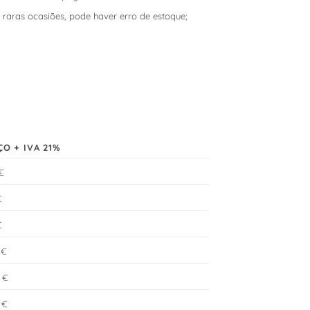
 raras ocasiões, pode haver erro de estoque;
ÇO + IVA 21%
 €
€
€
 €
 €
 €