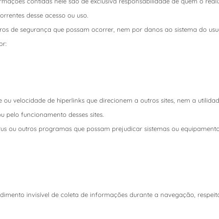
rmações contidas nele são de exclusiva responsabilidade de quem o reali
orrentes desse acesso ou uso.
erros de segurança que possam ocorrer, nem por danos ao sistema do usu
r:
 ou velocidade de hiperlinks que direcionem a outros sites, nem a utilidad
u pelo funcionamento desses sites.
írus ou outros programas que possam prejudicar sistemas ou equipamentos 
cedimento invisível de coleta de informações durante a navegação, respei