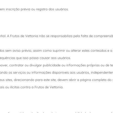
gem inscrição prévia ou registro dos usuários.
spanhol. A Frutos de Vettonia não se responsabiliza pela falta de compree
dos sem aviso prévio, assim como suprimir ou alterar estes conteúdos e
sequências que isso possa causar aos usuários.
omover, contratar ou divulgar publicidade ou informações próprias ou de t
do os serviços ou informações disponíveis aos usuários, independentemen
 seus sites, direcionando para este site, devem abrir a página completa do
s ou ilícitas contra a Frutos de Vettonia.