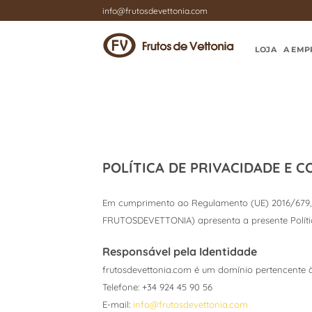
Skip
info@frutosdevettonia.com
to
content
LOJA
A EMP
POLÍTICA DE PRIVACIDADE E C
Em cumprimento ao Regulamento (UE) 2016/679, d
FRUTOSDEVETTONIA) apresenta a presente Polític
Responsável pela Identidade
frutosdevettonia.com é um domínio pertencente à 
Telefone: +34 924 45 90 56
E-mail:
info@frutosdevettonia.com