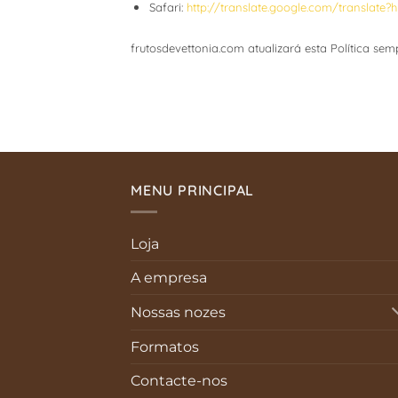
Safari:
http://translate.google.com/transla
frutosdevettonia.com atualizará esta Política se
MENU PRINCIPAL
Loja
A empresa
Nossas nozes
Formatos
Contacte-nos