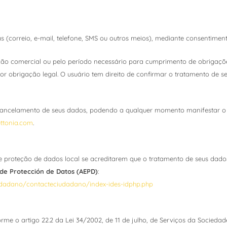
s (correio, e-mail, telefone, SMS ou outros meios), mediante consentimen
ão comercial ou pelo período necessário para cumprimento de obrigaçõe
r obrigação legal. O usuário tem direito de confirmar o tratamento de seu
 e cancelamento de seus dados, podendo a qualquer momento manifestar o 
ttonia.com
.
e proteção de dados local se acreditarem que o tratamento de seus dado
de Protección de Datos (AEPD)
:
dadano/contacteciudadano/index-ides-idphp.php
orme o artigo 22.2 da Lei 34/2002, de 11 de julho, de Serviços da Socieda