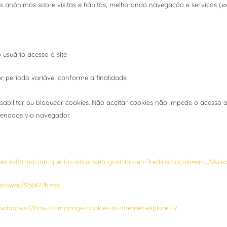
s anônimos sobre visitas e hábitos, melhorando navegação e serviços (ex:
usuário acessa o site
 período variável conforme a finalidade
bilitar ou bloquear cookies. Não aceitar cookies não impede o acesso ao 
zenados via navegador.
ies-informacion-que-los-sitios-web-guardan-en-?redirectlocale=en-US&red
answer/95647?hl=es
/windows7/how-to-manage-cookies-in-internet-explorer-9