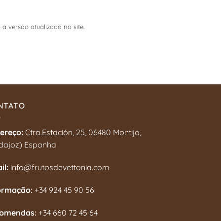
a versão atualizada no site.
NTATO
ereço:
Ctra.Estación, 25, 06480 Montijo,
dajoz) Espanha
il:
info@frutosdevettonia.com
ormação:
+34 924 45 90 56
omendas:
+34 660 72 45 64