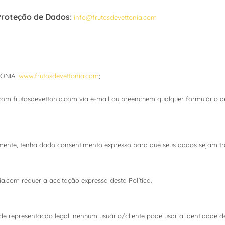
Proteção de Dados:
info@frutosdevettonia.com
TONIA,
www.frutosdevettonia.com
;
m frutosdevettonia.com via e-mail ou preenchem qualquer formulário de
tamente, tenha dado consentimento expresso para que seus dados sejam tr
ia.com requer a aceitação expressa desta Política.
a de representação legal, nenhum usuário/cliente pode usar a identidade d