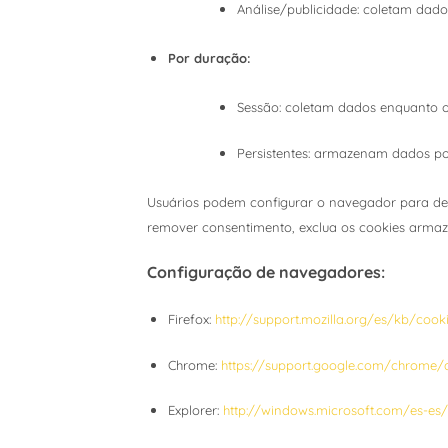
Análise/publicidade: coletam dado
Por duração:
Sessão: coletam dados enquanto o 
Persistentes: armazenam dados por
Usuários podem configurar o navegador para desa
remover consentimento, exclua os cookies arma
Configuração de navegadores:
Firefox:
http://support.mozilla.org/es/kb/cook
Chrome:
https://support.google.com/chrome/
Explorer:
http://windows.microsoft.com/es-es