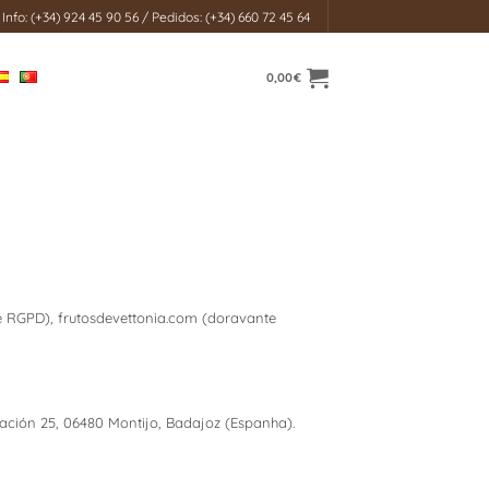
Info: (+34) 924 45 90 56 / Pedidos: (+34) 660 72 45 64
0,00
€
 RGPD), frutosdevettonia.com (doravante
tación 25, 06480 Montijo, Badajoz (Espanha).