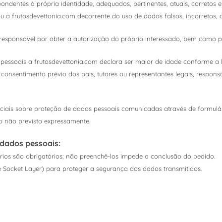
ndentes à própria identidade, adequados, pertinentes, atuais, corretos e
ou a frutosdevettonia.com decorrente do uso de dados falsos, incorretos, 
 responsável por obter a autorização do próprio interessado, bem como 
s pessoais a frutosdevettonia.com declara ser maior de idade conforme a 
onsentimento prévio dos pais, tutores ou representantes legais, responsá
ciais sobre proteção de dados pessoais comunicadas através de formulár
o não previsto expressamente.
 dados pessoais:
ios são obrigatórios; não preenchê-los impede a conclusão do pedido.
re Socket Layer) para proteger a segurança dos dados transmitidos.