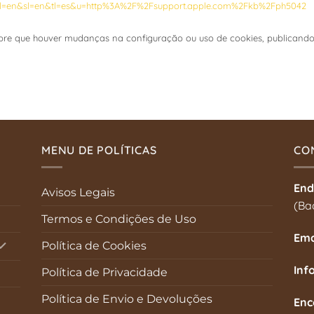
te?hl=en&sl=en&tl=es&u=http%3A%2F%2Fsupport.apple.com%2Fkb%2Fph5042
mpre que houver mudanças na configuração ou uso de cookies, publicando 
MENU DE POLÍTICAS
CO
End
Avisos Legais
(Ba
Termos e Condições de Uso
Ema
Política de Cookies
Inf
Política de Privacidade
Política de Envio e Devoluções
Enc